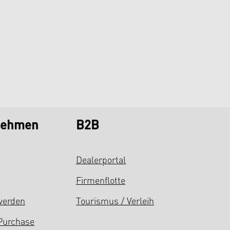
nehmen
B2B
Dealerportal
Firmenflotte
werden
Tourismus / Verleih
Purchase