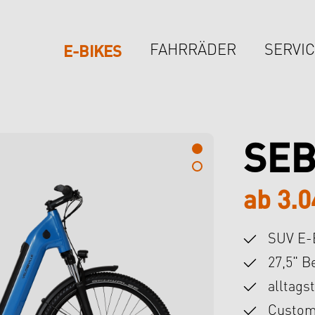
E-BIKES
FAHRRÄDER
SERVI
SEB
ab 3.0
SUV E-
27,5" B
alltags
Custom