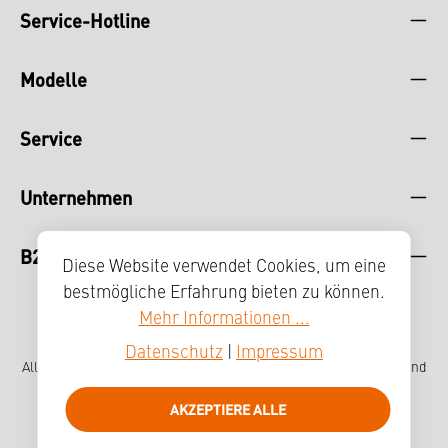
Service-Hotline
Modelle
Service
Unternehmen
B2B
Diese Website verwendet Cookies, um eine
bestmögliche Erfahrung bieten zu können.
Mehr Informationen ...
Datenschutz
|
Impressum
Alle Preise inkl. gesetzl. Mehrwertsteuer zzgl.
Versandkosten
und
ggf. Nachnahmegebühren, wenn nicht anders angegeben.
AKZEPTIERE ALLE
Impressum
Datenschutz
Hinweisgebersystem
Erklärung zur Barrierefreiheit
Presse