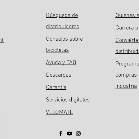
Búsqueda de
Quiénes 
distribuidores
Carrera p
Consejos sobre
ht
Conviérta
bicicletas
distribuid
Ayuda y FAQ
Programa
Descargas
compras 
industria
Garantía
Servicios digitales
VELOMATE