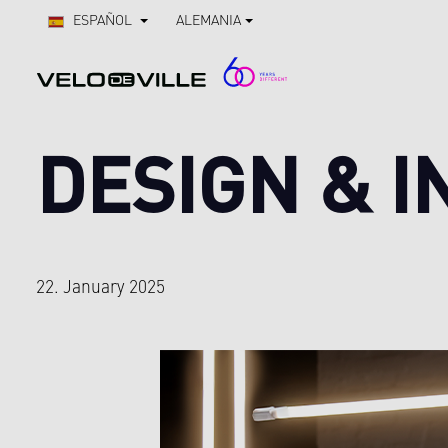
Saltar a la navegación principal
ESPAÑOL
ALEMANIA
DESIGN & I
22. January 2025