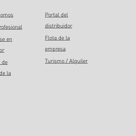
somos
Portal del
distribuidor
rofesional
Flota de la
se en
empresa
or
Turismo / Alquiler
 de
de la