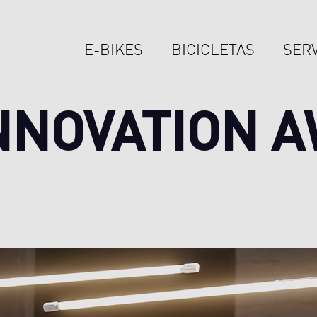
E-BIKES
BICICLETAS
SERV
NNOVATION 