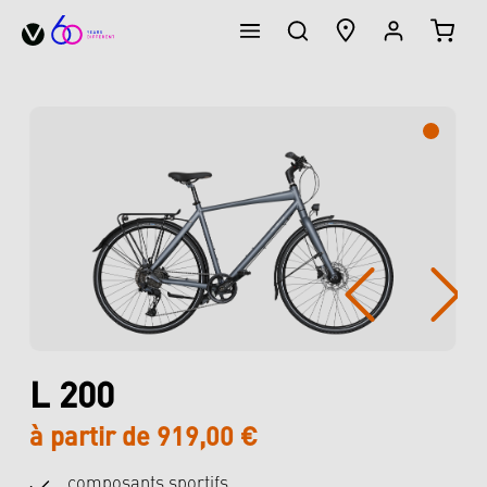
LE PA
tenu principal
Ignorer la galerie d'images
L 200
à partir de 919,00 €
composants sportifs