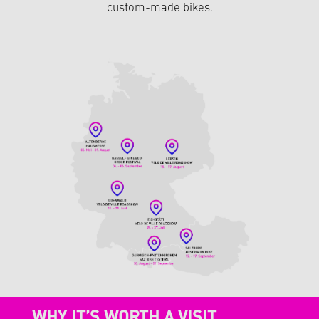
custom-made bikes.
WHY IT’S WORTH A VISIT