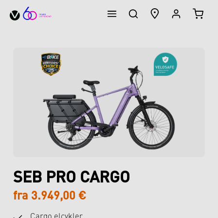
INDK
vedindhold
Spring over billedgalleri
SEB PRO CARGO
fra 3.949,00 €
Cargo elcykler