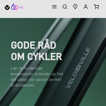
INDK
vedindhold
GODE RÅD
OM CYKLER
Lær de forskellige
komponenter at kende, og find
det udstyr, der passer perfekt
til din kørestil.