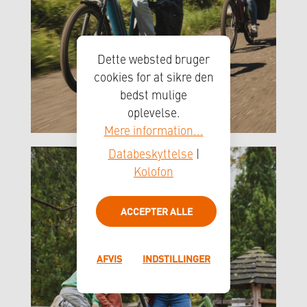
Dette websted bruger
cookies for at sikre den
bedst mulige
oplevelse.
Mere information...
Databeskyttelse
|
Kolofon
ACCEPTER ALLE
AFVIS
INDSTILLINGER