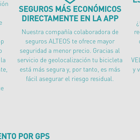
ción
SEGUROS MÁS ECONÓMICOS
DIRECTAMENTE EN LA APP
e
¿
Nuestra compañía colaboradora de
re
pp
seguros ALTEOS te ofrece mayor
o
seguridad a menor precio. Gracias al
 la
servicio de geolocalización tu bicicleta
VE
te,
está más segura y, por tanto, es más
y 
fácil asegurar el riesgo residual.
ue
ENTO POR GPS