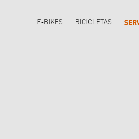
SERV
E-BIKES
BICICLETAS
E & VELOSA