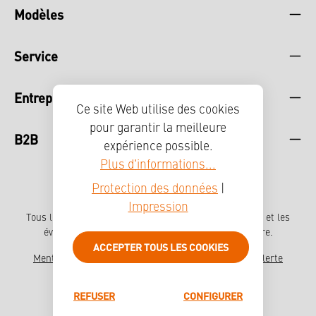
Modèles
Service
Entreprise
Ce site Web utilise des cookies
pour garantir la meilleure
B2B
expérience possible.
Plus d'informations...
Protection des données
|
Impression
Tous les prix incluent la TVA plus les frais
d'expédition
et les
éventuels frais de livraison, sauf indication contraire.
ACCEPTER TOUS LES COOKIES
Mentions légales
Protection des données
Système d'alerte
Déclaration d'accessibilité
Presse
REFUSER
CONFIGURER