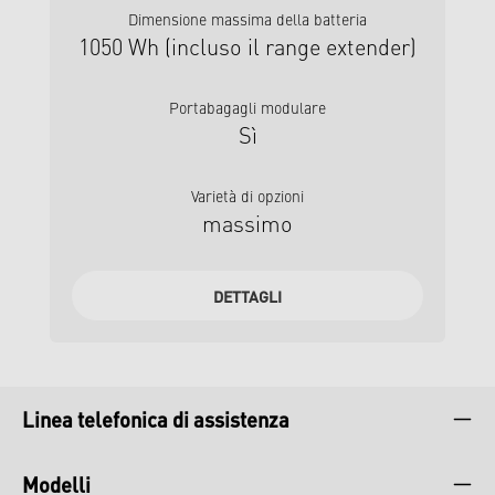
rimane sempre agile, mentre la forcella
Dimensione massima della batteria
sospesa offre il comfort necessario,
qu
1050 Wh (incluso il range extender)
indipendentemente dal terreno su cui si
In 
pedala. Provate una e-bike che cresce
pi
con voi e con le vostre esigenze: la
c
Portabagagli modulare
LOADY.
Sì
sos
Varietà di opzioni
e
massimo
DETTAGLI
Linea telefonica di assistenza
Modelli