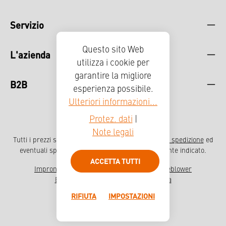
Servizio
Questo sito Web
L'azienda
utilizza i cookie per
garantire la migliore
B2B
esperienza possibile.
Ulteriori informazioni...
Protez. dati
|
Note legali
Tutti i prezzi sono comprensivi di IVA più
, spese di spedizione
ed
eventuali spese di spedizione, se non diversamente indicato.
ACCETTA TUTTI
Impronta
Protezione dei dati
Sistema Whistleblower
Erklärung zur Barrierefreiheit
Stampa
RIFIUTA
IMPOSTAZIONI