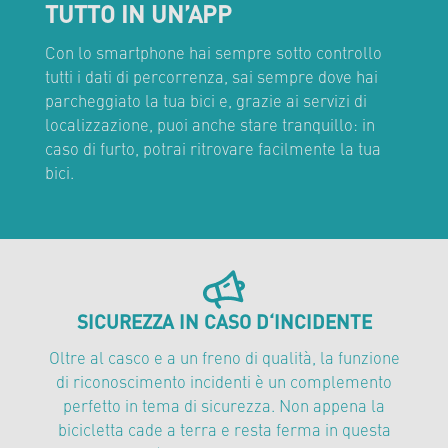
TUTTO IN UN’APP
Con lo smartphone hai sempre sotto controllo
tutti i dati di percorrenza, sai sempre dove hai
parcheggiato la tua bici e, grazie ai servizi di
localizzazione, puoi anche stare tranquillo: in
caso di furto, potrai ritrovare facilmente la tua
bici.
SICUREZZA IN CASO D‘INCIDENTE
Oltre al casco e a un freno di qualità, la funzione
di riconoscimento incidenti è un complemento
perfetto in tema di sicurezza. Non appena la
bicicletta cade a terra e resta ferma in questa