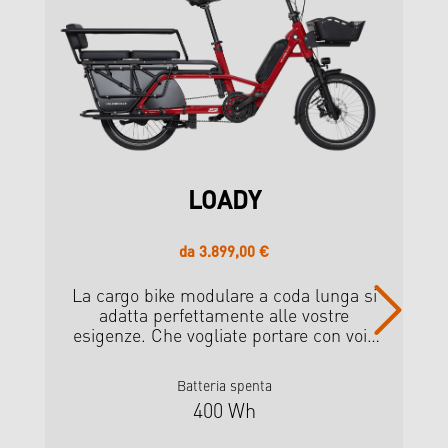
ge
LOADY
st
10
da 3.899,00 €
Prezzo normale:
du
La cargo bike modulare a coda lunga si
adatta perfettamente alle vostre
ma
esigenze. Che vogliate portare con voi i
bambini, trasportare carichi o utilizzare
la bicicletta per viaggi più lunghi, la
Batteria spenta
LOADY vi offre la flessibilità necessaria
400 Wh
per gestire diversi scenari di utilizzo.
Con i suoi pneumatici da 20", il LOADY