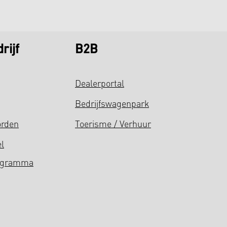
rijf
B2B
Dealerportal
Bedrijfswagenpark
orden
Toerisme / Verhuur
el
ogramma