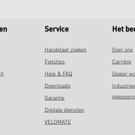
en
Service
Het bed
Handelaar zoeken
Over ons
Fietstips
Carrière
ht
Help & FAQ
Dealer w
Downloads
Industrie
inkooppr
Garantie
Digitale diensten
VELOMATE