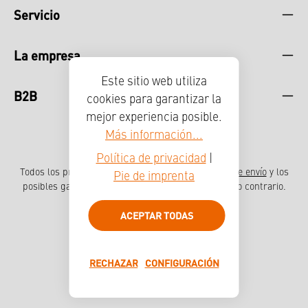
Servicio
La empresa
Este sitio web utiliza
B2B
cookies para garantizar la
mejor experiencia posible.
Más información...
Política de privacidad
|
Todos los precios incluyen el IVA más
, los gastos de envío
y los
Pie de imprenta
posibles gastos de envío, a menos que se indique lo contrario.
Pie de imprenta
Protección de datos
ACEPTAR TODAS
Sistema de denuncia de irregularidades
Erklärung zur Barrierefreiheit
Pulse
RECHAZAR
CONFIGURACIÓN