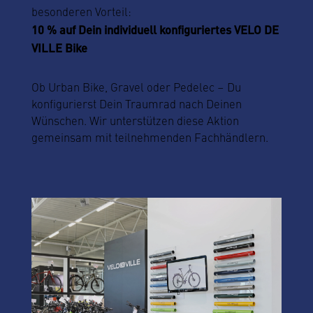
besonderen Vorteil:
10 % auf Dein individuell konfiguriertes VELO DE
VILLE Bike
Ob Urban Bike, Gravel oder Pedelec – Du
konfigurierst Dein Traumrad nach Deinen
Wünschen.
Wir unterstützen diese Aktion
gemeinsam mit teilnehmenden Fachhändlern.