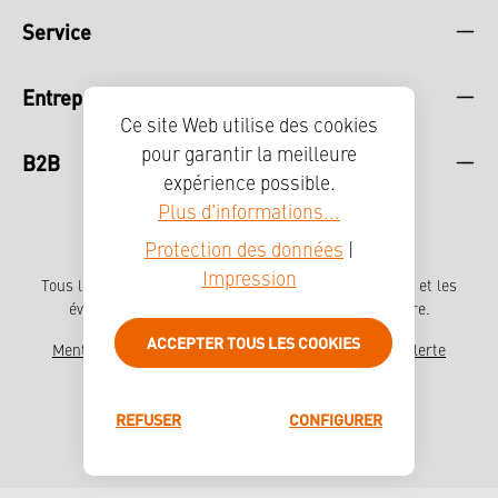
Service
Entreprise
Ce site Web utilise des cookies
pour garantir la meilleure
B2B
expérience possible.
Plus d'informations...
Protection des données
|
Impression
Tous les prix incluent la TVA plus les frais
d'expédition
et les
éventuels frais de livraison, sauf indication contraire.
ACCEPTER TOUS LES COOKIES
Mentions légales
Protection des données
Système d'alerte
Déclaration d'accessibilité
Presse
REFUSER
CONFIGURER