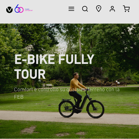
IL CA
nuto principale
E-BIKE FULLY
TOUR
Comfort e controllo su qualsiasi terreno con la
FEB