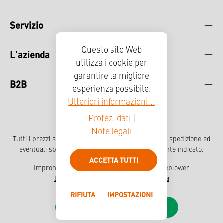
Servizio
Questo sito Web
L'azienda
utilizza i cookie per
garantire la migliore
B2B
esperienza possibile.
Ulteriori informazioni...
Protez. dati
|
Note legali
Tutti i prezzi sono comprensivi di IVA più
, spese di spedizione
ed
eventuali spese di spedizione, se non diversamente indicato.
ACCETTA TUTTI
Impronta
Protezione dei dati
Sistema Whistleblower
Erklärung zur Barrierefreiheit
Stampa
RIFIUTA
IMPOSTAZIONI
JETZT
KONFIGURIEREN