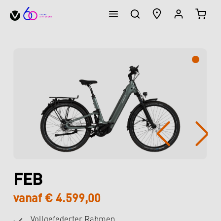
WINK
hoofdinhoud
Afbeeldingengalerij overslaan
FEB
vanaf € 4.599,00
Vollgefederter Rahmen