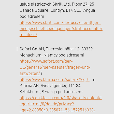
usług płatniczych Skrill Ltd, Floor 27, 25
Canada Square, Londyn, E14 5LQ, Anglia
pod adresem
https://www.skrill.com/de/fusszeile/allgem
einegeschaeftsbedingungen/skrillaccountter
msofuse/
.
Sofort GmbH, Theresienhöhe 12, 80339
Monachium, Niemcy pod adresami
https://www.sofort.com/ger-
DE/general/fuer-kaeufer/fragen-und-
antworten/
i
https://www.klarna.com/sofort/#cq-0
. m.
Klarna AB, Sveavägen 46, 111 34
Sztokholm, Szwecja pod adresem
https://cdn.klarna.com/1.0/shared/content/l
egal/terms/0/de_de/privacy?
_ga=2.6805040.305071156.1572516038-