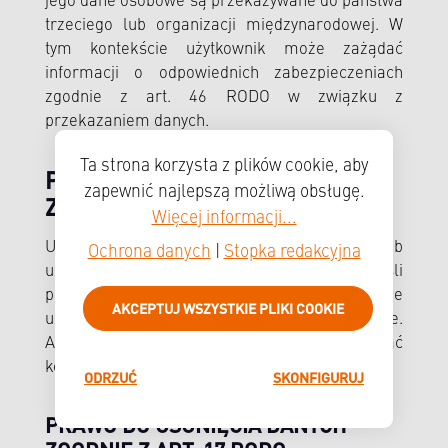
jego dane osobowe są przekazywane do państwa
trzeciego lub organizacji międzynarodowej. W
tym kontekście użytkownik może zażądać
informacji o odpowiednich zabezpieczeniach
zgodnie z art. 46 RODO w związku z
przekazaniem danych.
Ta strona korzysta z plików cookie, aby
PRAWO DO SPROSTOWANIA
zapewnić najlepszą możliwą obsługę.
ZGODNIE Z ART. 16 RODO
Więcej informacji...
Użytkownik ma prawo do sprostowania i/lub
Ochrona danych
|
Stopka redakcyjna
uzupełnienia wobec administratora, jeśli
przetwarzane dane osobowe dotyczące
AKCEPTUJ WSZYSTKIE PLIKI COOKIE
użytkownika są nieprawidłowe lub niekompletne.
Administrator musi niezwłocznie dokonać
korekty.
ODRZUĆ
SKONFIGURUJ
PRAWO DO USUNIĘCIA DANYCH