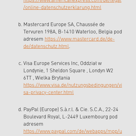
https://www.americanexpress.com/de/legal
/online-datenschutzerklarung.html
Mastercard Europe SA, Chaussée de
Tervuren 198A, B-1410 Waterloo, Belgia pod
adresem
https://www.mastercard.de/de-
de/datenschutz.html
.
Visa Europe Services Inc, Oddział w
Londynie, 1 Sheldon Square , Londyn W2
6TT , Wielka Brytania
https://www.visa.de/nutzungsbedingungen/vi
sa-privacy-center.html
PayPal (Europe) S.à.r.l. & Cie. S.C.A., 22-24
Boulevard Royal, L-2449 Luxembourg pod
adresem
https://www.paypal.com/de/webapps/mpp/u