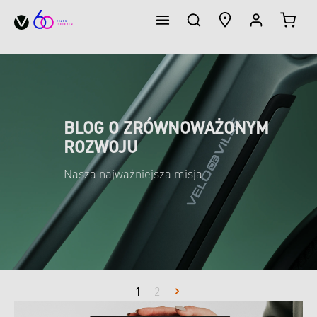
KOSZ
wnej zawartości
BLOG O ZRÓWNOWAŻONYM
ROZWOJU
Nasza najważniejsza misja.
Strona
1
Strona
2