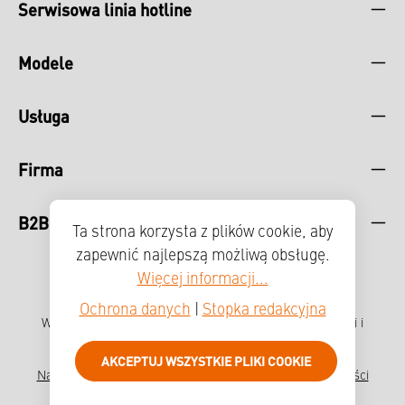
Serwisowa linia hotline
Modele
Usługa
Firma
B2B
Ta strona korzysta z plików cookie, aby
zapewnić najlepszą możliwą obsługę.
Więcej informacji...
Ochrona danych
|
Stopka redakcyjna
Wszystkie ceny zawierają podatek VAT plus koszty wysyłki
i
ewentualne opłaty za dostawę, jeśli nie podano inaczej.
AKCEPTUJ WSZYSTKIE PLIKI COOKIE
Nadruk
Ochrona danych
System zgłaszania nieprawidłowości
Erklärung zur Barrierefreiheit
Prasa