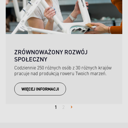
ZRÓWNOWAŻONY ROZWÓJ
SPOŁECZNY
Codziennie 250 różnych osób z 30 różnych krajów
pracuje nad produkcją roweru Twoich marzeń.
WIĘCEJ INFORMACJI
Strona
1
Strona
2