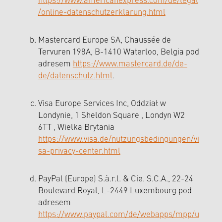
https://www.americanexpress.com/de/legal
/online-datenschutzerklarung.html
Mastercard Europe SA, Chaussée de
Tervuren 198A, B-1410 Waterloo, Belgia pod
adresem
https://www.mastercard.de/de-
de/datenschutz.html
.
Visa Europe Services Inc, Oddział w
Londynie, 1 Sheldon Square , Londyn W2
6TT , Wielka Brytania
https://www.visa.de/nutzungsbedingungen/vi
sa-privacy-center.html
PayPal (Europe) S.à.r.l. & Cie. S.C.A., 22-24
Boulevard Royal, L-2449 Luxembourg pod
adresem
https://www.paypal.com/de/webapps/mpp/u