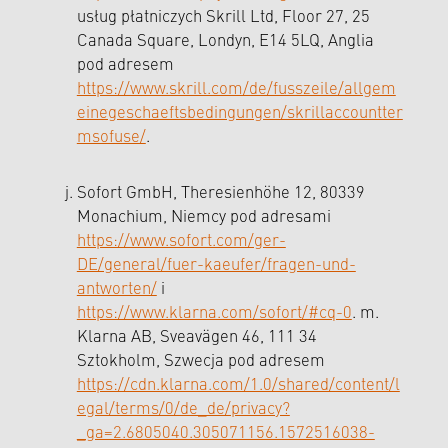
usług płatniczych Skrill Ltd, Floor 27, 25
Canada Square, Londyn, E14 5LQ, Anglia
pod adresem
https://www.skrill.com/de/fusszeile/allgem
einegeschaeftsbedingungen/skrillaccountter
msofuse/
.
Sofort GmbH, Theresienhöhe 12, 80339
Monachium, Niemcy pod adresami
https://www.sofort.com/ger-
DE/general/fuer-kaeufer/fragen-und-
antworten/
i
https://www.klarna.com/sofort/#cq-0
. m.
Klarna AB, Sveavägen 46, 111 34
Sztokholm, Szwecja pod adresem
https://cdn.klarna.com/1.0/shared/content/l
egal/terms/0/de_de/privacy?
_ga=2.6805040.305071156.1572516038-