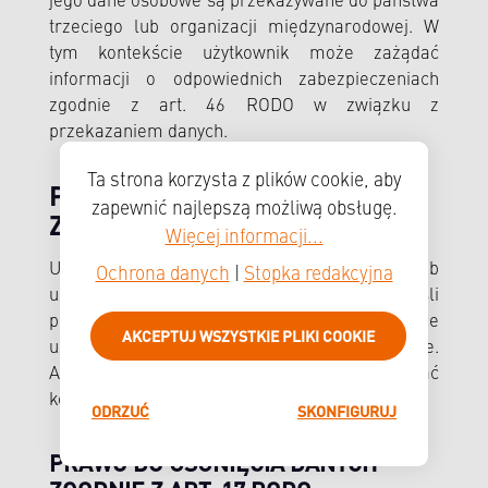
jego dane osobowe są przekazywane do państwa
trzeciego lub organizacji międzynarodowej. W
tym kontekście użytkownik może zażądać
informacji o odpowiednich zabezpieczeniach
zgodnie z art. 46 RODO w związku z
przekazaniem danych.
Ta strona korzysta z plików cookie, aby
PRAWO DO SPROSTOWANIA
zapewnić najlepszą możliwą obsługę.
ZGODNIE Z ART. 16 RODO
Więcej informacji...
Użytkownik ma prawo do sprostowania i/lub
Ochrona danych
|
Stopka redakcyjna
uzupełnienia wobec administratora, jeśli
przetwarzane dane osobowe dotyczące
AKCEPTUJ WSZYSTKIE PLIKI COOKIE
użytkownika są nieprawidłowe lub niekompletne.
Administrator musi niezwłocznie dokonać
korekty.
ODRZUĆ
SKONFIGURUJ
PRAWO DO USUNIĘCIA DANYCH