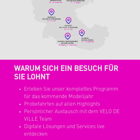
WARUM SICH EIN BESUCH FÜR
SIE LOHNT
Erleben Sie unser komplettes Programm
für das kommende Modelljahr
Probefahrten auf allen Highlights
Persönlicher Austausch mit dem VELO DE
VILLE Team
Digitale Lösungen und Services live
entdecken